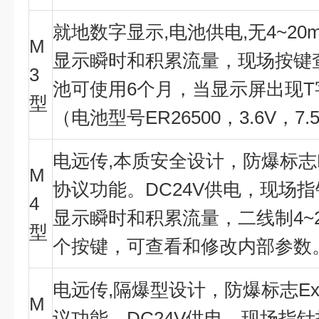
就地数字显示
,
电池供电
,
无
4~20
M
显示瞬时和积累流量，现场按键
3
池可使用
6
个月，当显示屏出现
T
型
（电池型号
ER26500
，
3.6V
，
7.
电远传
,
本质安全设计，防爆标志
M
协议功能。
DC24V
供电，现场指
4
显示瞬时和积累流量，二线制
4~
型
个按键，可查看和修改内部参数
电远传
,
隔爆型设计，防爆标志
E
M
议功能。
DC24V
供电，现场指针