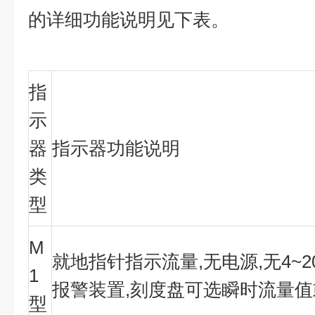
的详细功能说明见下表。
指
示
器
指示器功能说明
类
型
M
就地指针指示流量
,
无电源
,
无
4~2
1
报警装置
,
刻度盘可选瞬时流量值
型