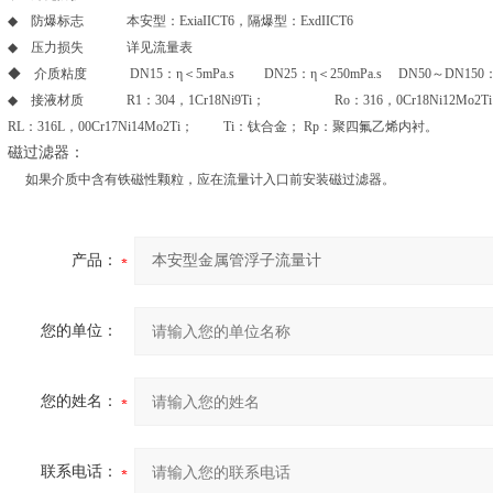
◆ 防爆标志 本安型：ExiaIICT6，隔爆型：ExdIICT6
◆ 压力损失 详见流量表
◆ 介质粘度 DN15：η＜5mPa.s DN25：η＜250mPa.s DN50～DN150：η
◆ 接液材质 R1：304，1Cr18Ni9Ti； Ro：316，0Cr18Ni12Mo2T
RL：316L，00Cr17Ni14Mo2Ti； Ti：钛合金； Rp：聚四氟乙烯内衬。
磁过滤器：
如果介质中含有铁磁性颗粒，应在流量计入口前安装磁过滤器。
产品：
您的单位：
您的姓名：
联系电话：