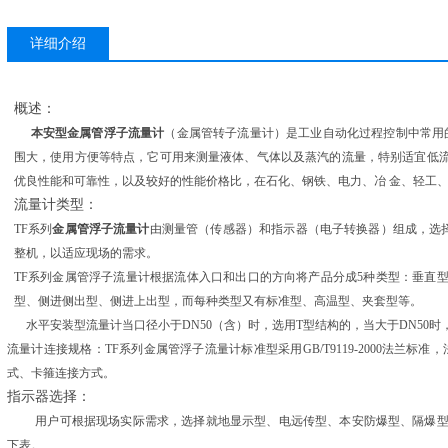
详细介绍
概述
：
本安型金属管浮子流量计
（金属管转子流量计）是工业自动化过程控制中常用
围大，使用方便等特点，它可用来测量液体、气体以及蒸汽的流量，特别适宜低流
优良性能和可靠性，以及较好的性能价格比，在石化、钢铁、电力、冶 金、轻工
流量计类型
：
TF系列
金属管浮子流量计
由测量管（传感器）和指示器（电子转换器）组成，选
整机，以适应现场的需求
。
TF系列金属管浮子流量计根据流体入口和出口的方向将产品分成5种类型
：
垂直
型、
侧进侧出型
、
侧进上出型
，而每种类型又有标准型、高温型、夹套型等。
水平安装型流量计当口径小于DN50（含）时，选用T型结构的，当大于DN50
流量计连接规格：
TF系列金属管浮子流量计标准型采用GB/T9119-2000法兰标准
，
式、卡箍连接方式。
指示器选择
：
用户可根据现场实际需求，选择就地显示型、电远传型、本安防爆型、隔爆型
下表。