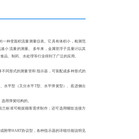
的一种变面积流量测量仪表。它具有体积小，检测范
速小 流量的测量。 多年来，金属管浮子流量计以其
、食品、制药、水处理等行业得到了广泛的应用。
择不同形式的测量管和 指示器，可装配成多种形式的
型
、
水平型
（又分水平T型、水平弹簧型）、
底进侧出
时，选用弹簧结构的。
法兰标准可根据顾客需求制作；还可选用螺纹连接方
或附带HART协议型，各种指示器的详细功能说明见