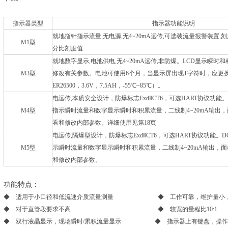
指示器类型
指示器功能说明
就地指针指示流量,无电源,无4~20mA远传,可选装流量报警装置
M1型
分比刻度值
就地数字显示,电池供电,无4~20mA远传,非防爆。LCD显示瞬
M3型
修改有关参数。电池可使用6个月，当显示屏出现T字符时，应更
ER26500，3.6V，7.5AH，-55
℃
~85
℃
）。
电远传,本质安全设计，防爆标志ExdⅡCT6，可选HART协议功能
M4型
指示瞬时流量和数字显示瞬时和积累流量，二线制4~20mA输出
看和修改内部参数。详细使用见第18页
电远传,隔爆型设计，防爆标志ExdⅡCT6，可选HART协议功能。
M5型
示瞬时流量和数字显示瞬时和积累流量，二线制4~20mA输出，
和修改内部参数。
功能特点
：
◆ 适用于小口径和低流速介质流量测量 ◆ 工作可靠，维护量小
◆ 对于直管段要求不高 ◆ 较宽的量程比10:1
◆ 双行液晶显示，现场瞬时/累积流量显示 ◆ 指示器上有键盘，操作