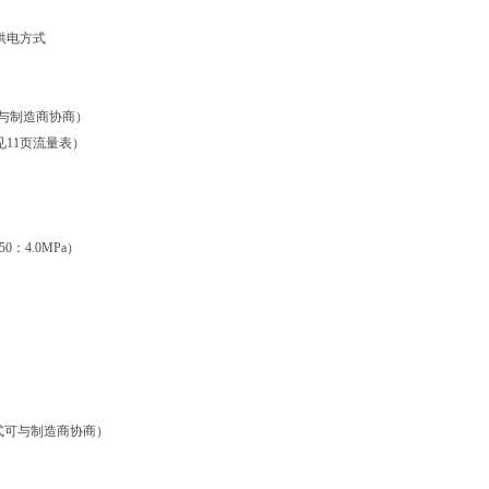
电方式
径请与制造商协商）
详见11页流量表）
50：4.0MPa）
方式可与制造商协商）