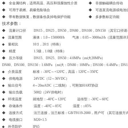
◆ 全金属结构，适用高温、高压和强腐蚀性介质 ◆ 非接触磁耦合传动
◆ 可用于易燃、易爆危险场合 ◆ 可选直流电源或电池供
◆ 带有数据恢复，数据备份及掉电保护功能 ◆ 多参数标定功能
技术参数
：
◆ 流量计口径 DN15，DN25，DN50，DN80，DN100，DN150 （其它口
◆ 流量范围 液体：1.0～150000l/h 气体：0.05～3000m3/h（流量范围
◆ 量程比 10∶1，20∶1（特殊）
◆ 精度 1.5级，1.0级（特殊）
◆ 压力等级 DN15、DN25、DN50：4.0MPa（zui大20MPa）
DN80、DN100、DN150：1.6MPa （zui大：DN80：10MPa；DN100：6.4MPa；DN1
◆ 介质温度 标准：-30℃～+120℃，高温：120℃～350℃
◆ 供电电源 24VDC（12～36VDC）
◆ 输出信号 4～20mADC（二线制），可附加HART协议
◆ 输出负载 500Ω（24V供电时）
◆ 环境温度 就地型：-40℃～120℃ 远传型：-30℃～60℃
◆ 存储条件 温度：-40℃～85℃ 湿度：≤85%
◆ 连接方式 法兰连接，法兰标准：GB/T9119-2000，用户可 （其它连接
◆ 电缆接口 M20×1.5
◆ 外壳防护 IP65