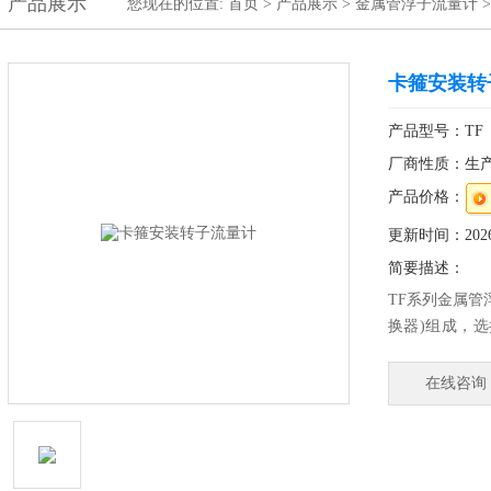
产品展示
您现在的位置:
首页
>
产品展示
>
金属管浮子流量计
卡箍安装转
产品型号：TF
厂商性质：生
产品价格：
更新时间：2026-
简要描述：
TF系列金属管
换器)组成，
种形式的整机
TF系列金属
在线咨询
分成5种类型
型)、底进侧
有标准型、高
水