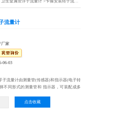
>
卫生金属管浮子流量计
>卡箍安装转子流量计
子流量计
产厂家
06-03
浮子流量计由测量管(传感器)和指示器(电子转
选择不同形式的测量管和 指示器，可装配成多
，以适应现场的需求。
管浮子流量计根据流体入口和出口的方向将产品
点击收藏
：垂直型、水平型(又分水平T型、水平弹簧
出型、侧进侧出型、侧进上出型，而每种类型又
温型、夹套型等。