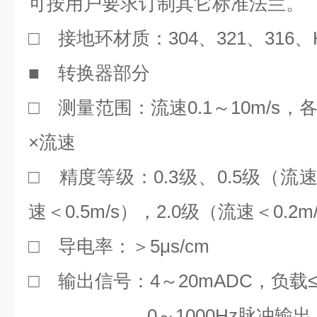
可按用户要求订制其它标准法兰。
304
321
316
□
接地环材质：
、
、
、
■
转换器部分
0.1
10m/s
□
测量范围：流速
～
，
×
流速
0.3
0.5
□
精度等级：
级、
级（流
0.5m/s
2.0
0.2m
速＜
），
级（流速＜
5μs/cm
□
导电率：＞
□
4
20mADC
输出信号：
～
，负载
0
1000Hz
～
脉冲输出