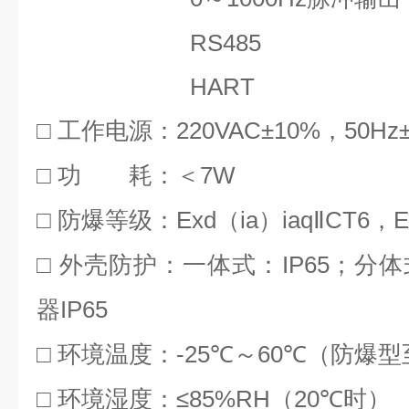
RS485
HART
□
220VAC±10%
50Hz
工作电源：
，
□
7W
功 耗：＜
□
Exd（ia）iaqⅡCT6
E
防爆等级：
，
□
IP65
外壳防护：一体式：
；分体
IP65
器
□
-25℃
60℃
环境温度：
～
（防爆型
≤85%RH
20℃
□
环境湿度：
（
时）