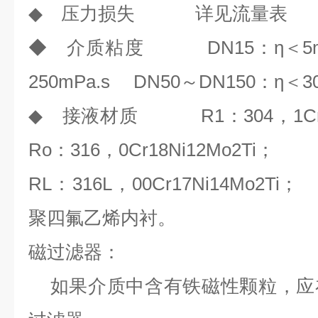
◆ 压力损失 详见流量表
◆ 介质粘度 DN15：η＜5mP
250mPa.s DN50～DN150：η＜30
◆ 接液材质 R1：304，1
Ro：316，0Cr18Ni12Mo2Ti；
RL：316L，00Cr17Ni14Mo2
聚四氟乙烯内衬。
磁过滤器：
如果介质中含有铁磁性颗粒，应