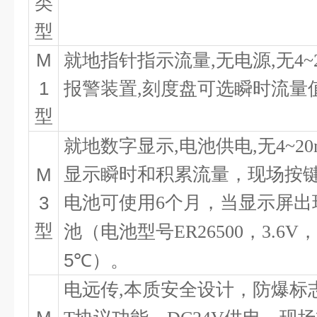
类
型
M
就地指针指示流量
,
无电源
,
无
4~
1
报警装置
,
刻度盘可选瞬时流量
型
就地数字显示
,
电池供电
,
无
4~2
M
显示瞬时和积累流量，现场按
3
电池可使用
6
个月，当显示屏出
型
池（电池型号
ER26500
，
3.6V
5
℃
）。
电远传
,
本质安全设计，防爆标