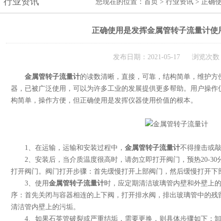
行业资讯
您现在的位置：
首页
>
行业资讯
> 正确
正确使用是发挥金属管转子流量计使
发布日期：2021-05-17 浏览次数：
金属管转子流量计
的读数清晰，直接，可靠，结构简单，维护方
器，已被广泛使用，可以为许多工业的发展提供更多帮助。用户操作
构简单，操作方便，但正确使用是发挥仪器使用价值的根本。
1、在运输，运输和安装过程中，
金属管转子流量计
不得撞击或
2、安装后，当介质温度很高时，请勿立即打开阀门，预热20-30
打开阀门。阀门打开步骤：首先缓慢打开上部阀门，然后缓慢打开下
3、使用
金属管转子流量计
时，应定期清洁玻璃管内壁和外壁上
序：首先关闭与容器相连的上下阀，打开排水阀，排出玻璃管中的残
清洁管内壁上的污垢。
4、如果石英管破裂或严重结垢，需要更换，则具体步骤如下：卸