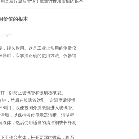
使用是发挥金属管转子流量计使用价值的根本
用价值的根本
2311
便，经久耐用。这是工业上常用的测量仪
仪器时，应掌握正确的使用方法。仪器结
敲打，以防止玻璃管和玻璃板破裂。
分钟，然后在玻璃管达到一定温度后慢慢
部阀门，以使被测介质缓慢进入玻璃管。
的污垢，以保持液位显示器清晰。清洁程
留液体，然后使用适当的清洁剂或长杆刷
下工作台主体，松开两端的螺母，将石